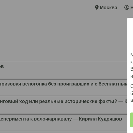
Москва
М
к
ов
В
и
я призовая велогонка без проигравших и с бесплатным 
О
б
инговый ход или реальные исторические факты?
―
Ки
ксперимента к вело-карнавалу
―
Кирилл Кудряшов