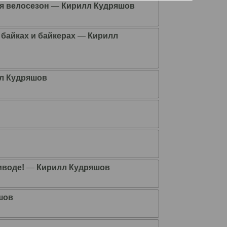
ая велосезон
―
Кирилл Кудряшов
байках и байкерах
―
Кирилл
л Кудряшов
иводе!
―
Кирилл Кудряшов
шов