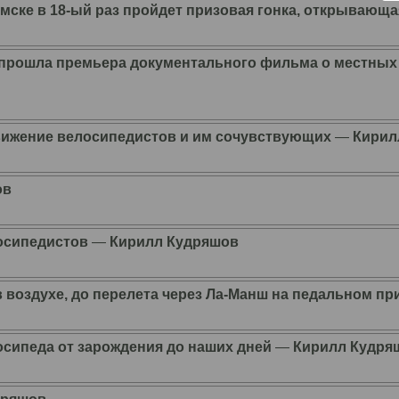
 Омске в 18-ый раз пройдет призовая гонка, открывающ
 прошла премьера документального фильма о местных 
вижение велосипедистов и им сочувствующих
―
Кирил
ов
осипедистов
―
Кирилл Кудряшов
 воздухе, до перелета через Ла-Манш на педальном пр
лосипеда от зарождения до наших дней
―
Кирилл Кудря