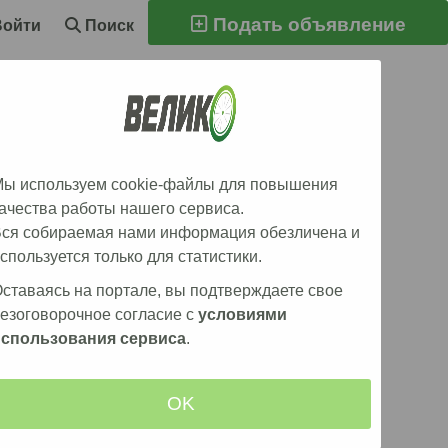
Подать объявление
Войти
Поиск
ы используем cookie-файлы для повышения
ачества работы нашего сервиса.
ся собираемая нами информация обезличена и
спользуется только для статистики.
участием
―
Кирилл Кудряшов
ставаясь на портале, вы подтверждаете свое
езоговорочное согласие с
условиями
использования сервиса
.
рилл Кудряшов
OK