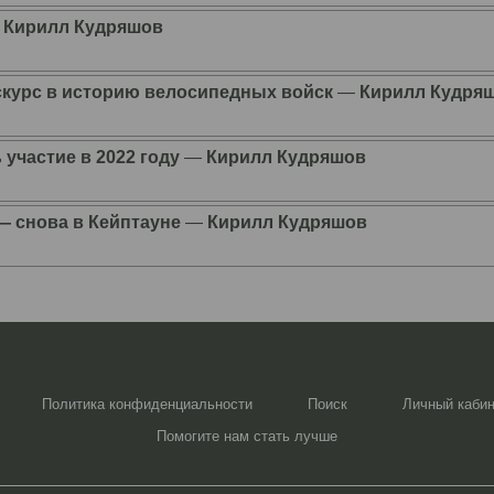
―
Кирилл Кудряшов
скурс в историю велосипедных войск
―
Кирилл Кудря
участие в 2022 году
―
Кирилл Кудряшов
 снова в Кейптауне
―
Кирилл Кудряшов
Политика конфиденциальности
Поиск
Личный каби
Помогите нам стать лучше