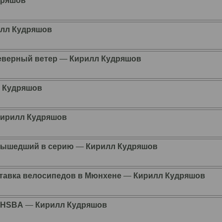
дряшов
лл Кудряшов
северный ветер
―
Кирилл Кудряшов
 Кудряшов
Кирилл Кудряшов
 вышедший в серию
―
Кирилл Кудряшов
ставка велосипедов в Мюнхене
―
Кирилл Кудряшов
с HSBA
―
Кирилл Кудряшов