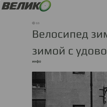
69
Велосипед зим
зимой с удов
инфо