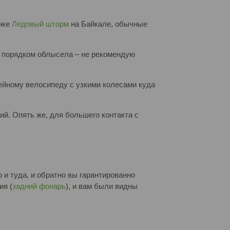
онке
Ледовый шторм
на Байкале, обычные
а порядком облысела – не рекомендую
сейному велосипеду с узкими колесами куда
й. Опять же, для большего контакта с
 и туда, и обратно вы гарантированно
ия (
задний фонарь
), и вам были видны