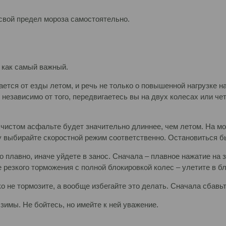
свой предел мороза самостоятельно.
 как самый важный.
ется от езды летом, и речь не только о повышенной нагрузке на
, независимо от того, передвигаетесь вы на двух колесах или ч
а чистом асфальте будет значительно длиннее, чем летом. На мо
 выбирайте скоростной режим соответственно. Остановиться бы
о плавно, иначе уйдете в занос. Сначала – плавное нажатие на 
 резкого торможения с полной блокировкой колес – улетите в б
зко не тормозите, а вообще избегайте это делать. Сначала сбавьт
ь зимы. Не бойтесь, но имейте к ней уважение.