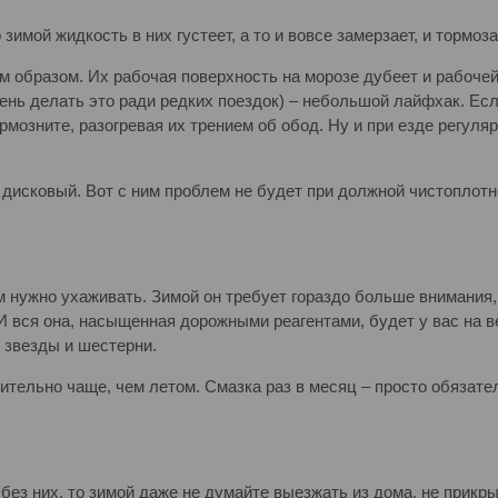
зимой жидкость в них густеет, а то и вовсе замерзает, и тормо
 образом. Их рабочая поверхность на морозе дубеет и рабочей
лень делать это ради редких поездок) – небольшой лайфхак. Ес
ормозните, разогревая их трением об обод. Ну и при езде регул
дисковый. Вот с ним проблем не будет при должной чистоплотно
м нужно ухаживать. Зимой он требует гораздо больше внимания, 
. И вся она, насыщенная дорожными реагентами, будет у вас на
, звезды и шестерни.
ительно чаще, чем летом. Смазка раз в месяц – просто обязат
 без них, то зимой даже не думайте выезжать из дома, не прик