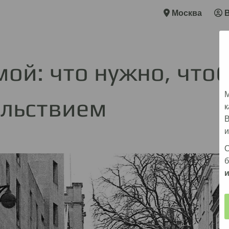
Москва
ой: что нужно, чтоб
М
ольствием
к
В
и
О
б