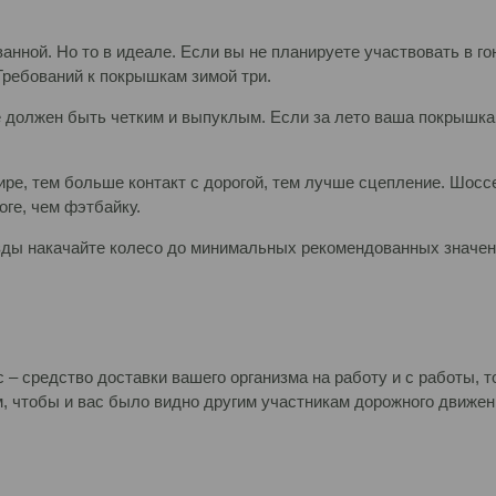
анной. Но то в идеале. Если вы не планируете участвовать в г
Требований к покрышкам зимой три.
не должен быть четким и выпуклым. Если за лето ваша покрышк
шире, тем больше контакт с дорогой, тем лучше сцепление. Шос
оге, чем фэтбайку.
езды накачайте колесо до минимальных рекомендованных значени
 – средство доставки вашего организма на работу и с работы, то
м, чтобы и вас было видно другим участникам дорожного движен