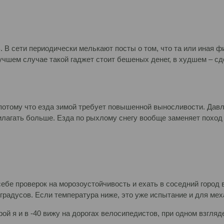
. В сети периодически мелькают посты о том, что та или иная 
шем случае такой гаджет стоит бешеных денег, в худшем – сдо
 потому что езда зимой требует повышенной выносливости. Дав
рилагать больше. Езда по рыхлому снегу вообще заменяет поход
себе проверок на морозоустойчивость и ехать в соседний город
 градусов. Если температура ниже, это уже испытание и для мех
ой я и в -40 вижу на дорогах велосипедистов, при одном взгляд