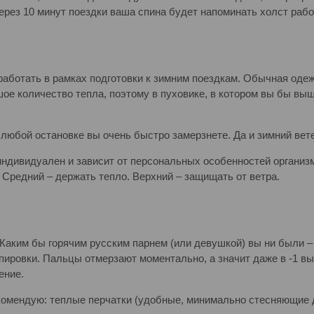
рез 10 минут поездки ваша спина будет напоминать холст раб
оработать в рамках подготовки к зимним поездкам. Обычная оде
ое количество тепла, поэтому в пуховике, в котором вы бы выш
и любой остановке вы очень быстро замерзнете. Да и зимний ве
ндивидуален и зависит от персональных особенностей организм
 Средний – держать тепло. Верхний – защищать от ветра.
Каким бы горячим русским парнем (или девушкой) вы ни были –
ировки. Пальцы отмерзают моментально, а значит даже в -1 вы 
жение.
екомендую: теплые перчатки (удобные, минимально стесняющие 