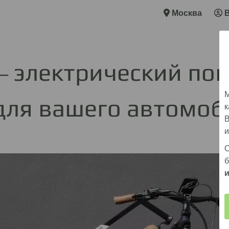
Москва
― электрический по
М
для вашего автомоб
к
В
и
О
б