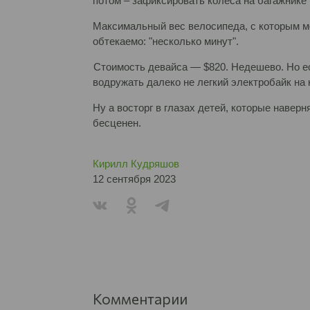
потом – зафиксировать колеса на багажнике
Максимальный вес велосипеда, с которым мож
обтекаемо: "несколько минут".
Стоимость девайса ― $820. Недешево. Но е
водружать далеко не легкий электробайк на
Ну а восторг в глазах детей, которые навер
бесценен.
Кирилл Кудряшов
12 сентября 2023
Комментарии