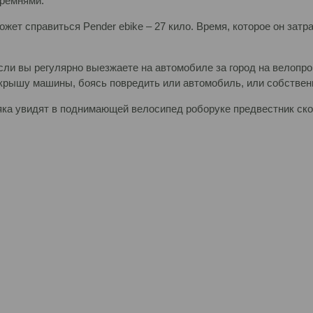
 ремнями.
ет справиться Pender ebike – 27 кило. Время, которое он затр
сли вы регулярно выезжаете на автомобиле за город на велопр
 крышу машины, боясь повредить или автомобиль, или собственн
няка увидят в поднимающей велосипед роборуке предвестник ско