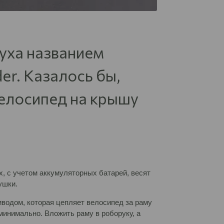
луха названием
er. Казалось бы,
велосипед на крышу
х, с учетом аккумуляторных батарей, весят
ушки.
водом, которая цепляет велосипед за раму
минимально. Вложить раму в роборуку, а