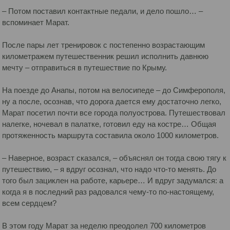
– Потом поставил контактные педали, и дело пошло… –
вспоминает Марат.
После пары лет тренировок с постепенно возрастающим
километражем путешественник решил исполнить давнюю
мечту – отправиться в путешествие по Крыму.
На поезде до Анапы, потом на велосипеде – до Симферополя,
ну а после, осознав, что дорога дается ему достаточно легко,
Марат посетил почти все города полуострова. Путешествовал
налегке, ночевал в палатке, готовил еду на костре… Общая
протяженность маршрута составила около 1000 километров.
– Наверное, возраст сказался, – объяснял он тогда свою тягу к
путешествию, – я вдруг осознал, что надо что-то менять. До
того был зациклен на работе, карьере… И вдруг задумался: а
когда я в последний раз радовался чему-то по-настоящему,
всем сердцем?
В этом году Марат за неделю преодолел 700 километров