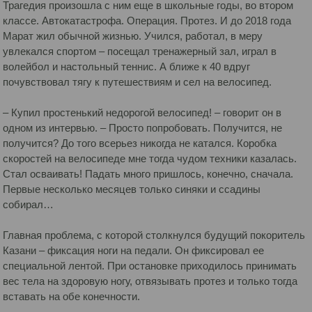
Трагедия произошла с ним еще в школьные годы, во втором
классе. Автокатастрофа. Операция. Протез. И до 2018 года
Марат жил обычной жизнью. Учился, работал, в меру
увлекался спортом – посещал тренажерный зал, играл в
волейбол и настольный теннис. А ближе к 40 вдруг
почувствовал тягу к путешествиям и сел на велосипед.
– Купил простенький недорогой велосипед! – говорит он в
одном из интервью. – Просто попробовать. Получится, не
получится? До того всерьез никогда не катался. Коробка
скоростей на велосипеде мне тогда чудом техники казалась.
Стал осваивать! Падать много пришлось, конечно, сначала.
Первые несколько месяцев только синяки и ссадины
собирал…
Главная проблема, с которой столкнулся будущий покоритель
Казани – фиксация ноги на педали. Он фиксировал ее
специальной лентой. При остановке приходилось принимать
вес тела на здоровую ногу, отвязывать протез и только тогда
вставать на обе конечности.